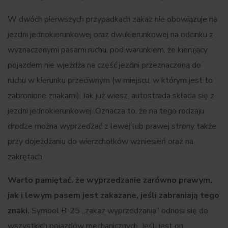
W dwóch pierwszych przypadkach zakaz nie obowiązuje na
jezdni jednokierunkowej oraz dwukierunkowej na odcinku z
wyznaczonymi pasami ruchu, pod warunkiem, że kierujący
pojazdem nie wjeżdża na część jezdni przeznaczoną do
ruchu w kierunku przeciwnym (w miejscu, w którym jest to
zabronione znakami). Jak już wiesz, autostrada składa się z
jezdni jednokierunkowej. Oznacza to, że na tego rodzaju
drodze można wyprzedzać z lewej lub prawej strony także
przy dojeżdżaniu do wierzchołków wzniesień oraz na
zakrętach.
Warto pamiętać, że wyprzedzanie zarówno prawym,
jak i lewym pasem jest zakazane, jeśli zabraniają tego
znaki.
Symbol B-25 „zakaz wyprzedzania” odnosi się do
wszystkich pojazdów mechanicznych. Jeśli jest on