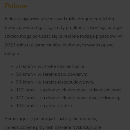
Polsce
Jedną z najważniejszych zasad ruchu drogowego, którą
trzeba przestrzegać, są limity prędkości. Określają one, jak
szybko mogą poruszać się określone rodzaje pojazdów. W
2023 roku dla samochodów osobowych wynoszą one
kolejno:
20 km/h – w strefie zamieszkania,
50 km/h – w terenie zabudowanym,
90 km/h – w terenie niezabudowanym,
100 km/h – na drodze ekspresowej jednojezdniowej,
120 km/h – na drodze ekspresowej dwujezdniowej,
140 km/h – na autostradzie.
Poruszając się po drogach, należy kierować się
umieszczonymi przy nich znakami. Wskazują one