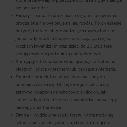
które przebywają w pojeździe lub na nim, gdy znajduje
się on na drodze.
Pieszy
– osoba, która znajduje się poza pojazdem na
drodze (ale nie wykonuje na niej robót). To określenie
dotyczy także osób prowadzących rowery lub inne
jednoślady, wózki dziecięce, poruszających się na
wózkach inwalidzkich oraz dzieci do 10 lat, które
kierują rowerem pod opieką osób dorosłych.
Kierujący
– to osoba prowadząca pojazd, kolumnę
pieszych, jadąca wierzchem lub pędząca zwierzęta.
Pojazd –
środek transportu przeznaczony do
przemieszczania się. Do tej kategorii zalicza się
zarówno pojazdy samochodowe silnikowe, jak i
jednoślady, wózki dziecięce i inwalidzkie, przyczepy,
naczepy oraz tramwaje.
Droga
– wydzielona część terenu, która może się
składać się z jezdni, pobocza, chodnika, drogi dla