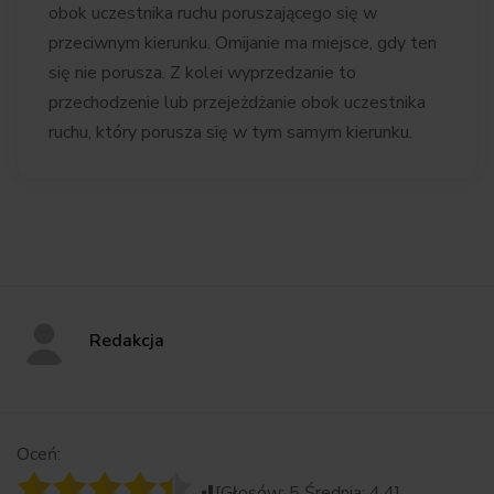
obok uczestnika ruchu poruszającego się w
przeciwn
ym kierunku. Omijanie ma miejsce, gdy ten
się nie porusza. Z kolei wyprzedzanie to
przechodzenie lub przejeżdżanie obok uczestnika
ruchu, który porusza się w tym samym kierunku.
Redakcja
Oceń:
[Głosów:
5
Średnia:
4.4
]