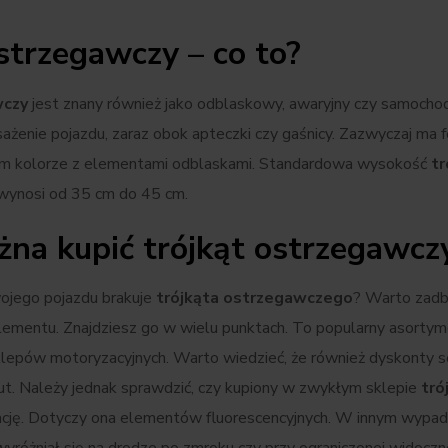
strzegawczy – co to?
wczy
jest znany również jako odblaskowy, awaryjny czy samoch
żenie pojazdu, zaraz obok apteczki czy gaśnicy. Zazwyczaj ma 
ym kolorze z elementami odblaskami. Standardowa wysokość
tr
wynosi od 35 cm do 45 cm.
żna kupić trójkąt ostrzegawcz
jego pojazdu brakuje
trójkąta ostrzegawczego
? Warto zadb
lementu. Znajdziesz go w wielu punktach. To popularny asortyme
lepów motoryzacyjnych. Warto wiedzieć, że również dyskonty 
aut. Należy jednak sprawdzić, czy kupiony w zwykłym sklepie
tró
ję. Dotyczy ona elementów fluorescencyjnych. W innym wypadk