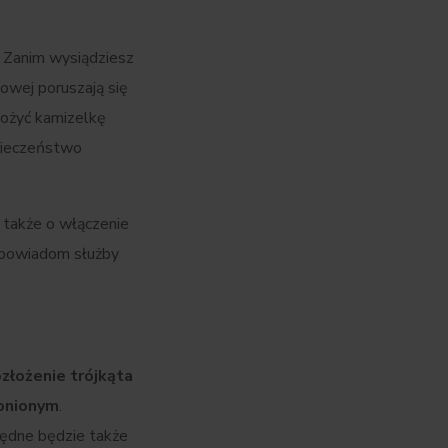
 Zanim wysiądziesz
sowej poruszają się
łożyć kamizelkę
zpieczeństwo
 także o włączenie
e powiadom służby
złożenie trójkąta
ronionym
.
ędne będzie także