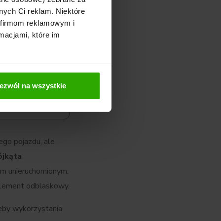
nych Ci reklam. Niektóre
 firmom reklamowym i
macjami, które im
owiedz się jakie
dokumenty i
piecznie pokonać
ezwól na wszystkie
ego pojazdu, ale
ójkąta
tym unieruchomionym.
element odblaskowy.
eby wykorzystania