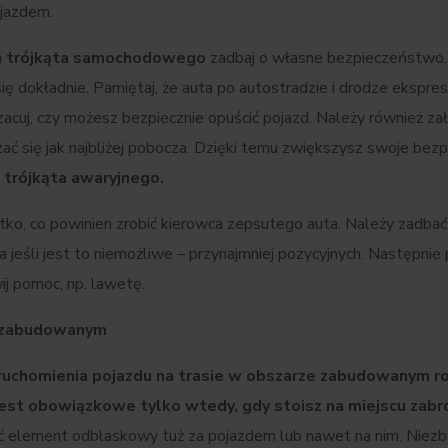
jazdem.
a
trójkąta samochodowego
zadbaj o własne bezpieczeństwo.
 się dokładnie. Pamiętaj, że auta po autostradzie i drodze ekspre
acuj, czy możesz bezpiecznie opuścić pojazd. Należy również za
ać się jak najbliżej pobocza. Dzięki temu zwiększysz swoje be
a
trójkąta awaryjnego.
tko, co powinien zrobić kierowca zepsutego auta. Należy zadbać
 a jeśli jest to niemożliwe – przynajmniej pozycyjnych. Następni
j pomoc, np. lawetę.
e zabudowanym
uchomienia pojazdu na trasie w obszarze zabudowanym ro
est obowiązkowe tylko wtedy, gdy stoisz na miejscu zab
 element odblaskowy tuż za pojazdem lub nawet na nim. Niezb