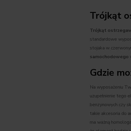
Trójkąt o
Trójkąt ostrzega
standardowe wyposa
stojaka w czerwon
samochodowego
Gdzie mo
Na wyposażeniu Two
uzupełnienie tego e
benzynowych czy sk
takie akcesoria do 
ma ważną homologac