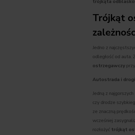
trójkąta odblask
Trójkąt o
zależnośc
Jedno z najczęstszy
odległość od auta. 
ostrzegawczy
przy
Autostrada i dro
Jedną z najgorszych 
czy drodze szybkieg
ze znaczną prędkoś
wcześniej zasygnal
rozłożyć
trójkąt o