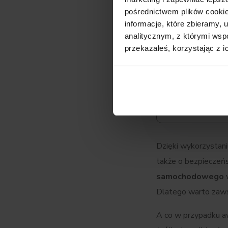
pośrednictwem plików cookie
informacje, które zbieramy
analitycznym, z którymi wspó
przekazałeś, korzystając z i
Dzięki wykorzystani
także o bezpieczeń
samochodowego
w
Dlatego warto zaws
A co w przypadku a