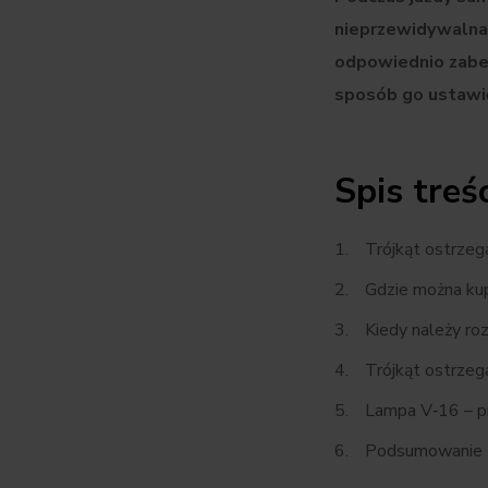
nieprzewidywalna,
odpowiednio zabez
sposób go ustawi
Spis treśc
Trójkąt ostrzeg
Gdzie można kup
Kiedy należy ro
Trójkąt ostrzeg
Lampa V‑16 – pr
Podsumowanie