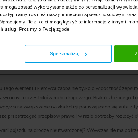
s mogą zostać wykorzystane także do personalizacji wyświetla
, udostępniamy również naszym mediom społecznościowym oraz
Ile kosztuje holowanie auta?
łpracujemy. Te z kolei mogą łączyć te informacje z innymi infor
ch usług. Prosimy o Twoją zgodę.
Holowanie samochodu krok po kroku – d
są koszty, kiedy można holować, jakie 
oznakowanie są wymagane oraz jak bez
Spersonalizuj
Z
trasę za drugim pojazdem.
u tego elementu kierowca zadba nie tylko o widoczność zepsut
stwo innych uczestników ruchu drogowego. Brak rozłożonego
tr
pływa na zwiększenie ryzyka kolizji poruszającego się auta z 
ze przestrzegać przepisów prawa i w razie potrzeby rozłożyć 
warii pojazdu na drodze nieutwardzonej? Wówczas nie ma potrz