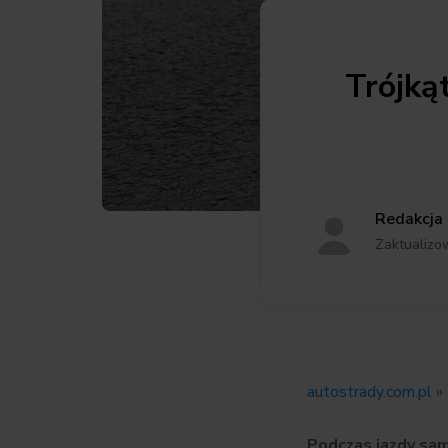
Trójką
Redakcja
Zaktualizo
autostrady.com.pl
»
Podczas jazdy sam