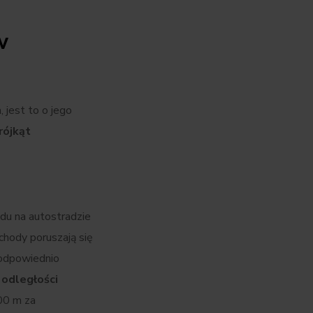
w
 jest to o jego
rójkąt
zdu na autostradzie
chody poruszają się
 odpowiednio
 odległości
00 m za