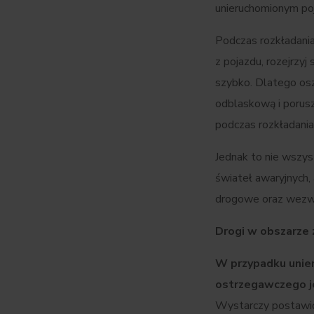
unieruchomionym po
Podczas rozkładani
z pojazdu, rozejrzyj
szybko. Dlatego osz
odblaskową i porusz
podczas rozkładani
Jednak to nie wszys
świateł awaryjnych,
drogowe oraz wezwi
Drogi w obszarz
W przypadku unier
ostrzegawczego j
Wystarczy postawić