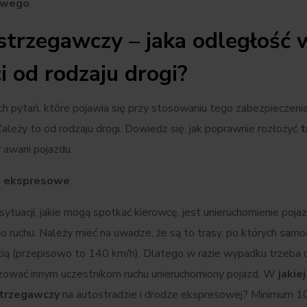
owego
.
strzegawczy – jaka odległość 
i od rodzaju drogi?
ch pytań, które pojawia się przy stosowaniu tego zabezpieczenia,
Zależy to od rodzaju drogi. Dowiedz się, jak poprawnie rozłożyć
t
 awarii pojazdu.
gi ekspresowe
sytuacji, jakie mogą spotkać kierowcę, jest unieruchomienie poja
o ruchu. Należy mieć na uwadze, że są to trasy, po których samo
cią (przepisowo to 140 km/h). Dlatego w razie wypadku trzeba
izować innym uczestnikom ruchu unieruchomiony pojazd. W
jakiej
strzegawczy
na autostradzie i drodze ekspresowej? Minimum 1