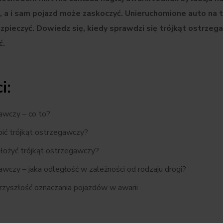
 a i sam pojazd może zaskoczyć. Unieruchomione auto na t
pieczyć. Dowiedz się, kiedy sprawdzi się trójkąt ostrzega
ć.
i:
awczy – co to?
ić trójkąt ostrzegawczy?
złożyć trójkąt ostrzegawczy?
awczy – jaka odległość w zależności od rodzaju drogi?
zyszłość oznaczania pojazdów w awarii