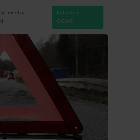
ści między
Kalkulator
mi
OC/AC