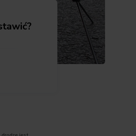
stawić?
 drodze jest