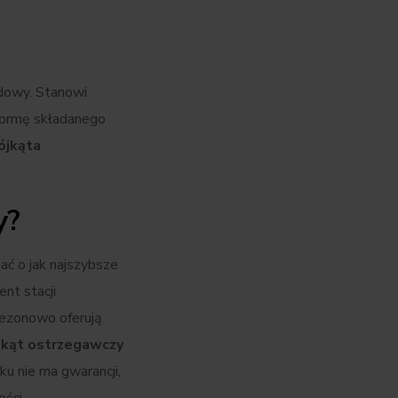
odowy. Stanowi
formę składanego
ójkąta
y?
ać o jak najszybsze
nt stacji
sezonowo oferują
jkąt ostrzegawczy
u nie ma gwarancji,