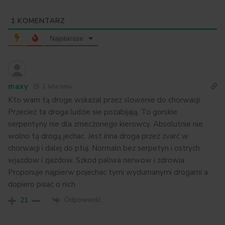
1
KOMENTARZ
Najstarsze
maxy
2 lata temu
Kto wam tą droge wskazal przez slowenie do chorwacji.
Przeciez ta droga ludzie sie pozabijają. To gorskie
serpentyny nie dla zmeczonego kierowcy. Absolutnie nie
wolno tą drogą jechac. Jest inna droga przez zvarć w
chorwacji i dalej do ptuj. Normaln bez serpetyn i ostrych
wjazdow i zjazdow. Szkod paliwa nerwow i zdrowia.
Proponuje najpierw pojechac tymi wydumanymi drogami a
dopiero pisac o nich
Odpowiedz
21