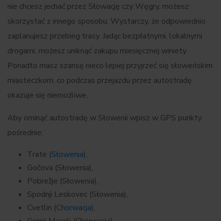
nie chcesz jechać przez Słowację czy Węgry, możesz
skorzystać z innego sposobu. Wystarczy, że odpowiednio
zaplanujesz przebieg trasy. Jadąc bezpłatnymi, lokalnymi
drogami, możesz uniknąć zakupu miesięcznej winiety.
Ponadto masz szansę nieco lepiej przyjrzeć się słoweńskim
miasteczkom, co podczas przejazdu przez autostradę
okazuje się niemożliwe.
Aby ominąć autostradę w Słowenii wpisz w GPS punkty
pośrednie:
Trate (
Słowenia
),
Gočova (Słowenia),
Pobrežje (Słowenia),
Spodnji Leskovec (Słowenia),
Cvetlin (
Chorwacja
),
Gornji Macelj (Chorwacja).