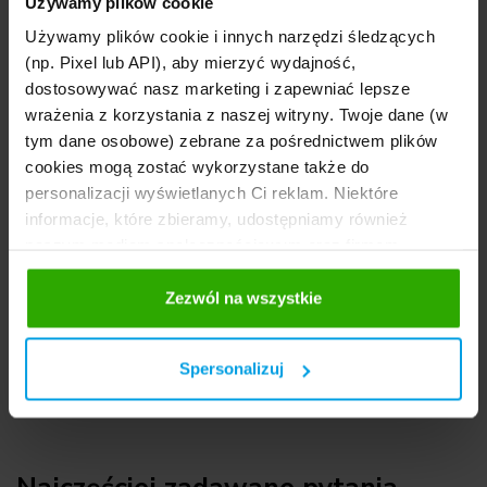
Używamy plików cookie
dniowe. Te pierwsze przeważnie nie
Używamy plików cookie i innych narzędzi śledzących
wystarczają na dojazd i powrót z urlopu,
(np. Pixel lub API), aby mierzyć wydajność,
dlatego kierowcy chcący jechać przez
dostosowywać nasz marketing i zapewniać lepsze
Słowenię muszą decydować się na droższą
wrażenia z korzystania z naszej witryny. Twoje dane (w
winietę miesięczną.
tym dane osobowe) zebrane za pośrednictwem plików
cookies mogą zostać wykorzystane także do
Alternatywą dla zakupu winiety miesięcznej
personalizacji wyświetlanych Ci reklam. Niektóre
jest pokonanie trasy przez Słowenię
informacje, które zbieramy, udostępniamy również
niepłatnymi drogami lokalnymi.
naszym mediom społecznościowym oraz firmom
reklamowym i analitycznym, z którymi współpracujemy.
Wystarczy odpowiednio wytyczyć trasę w
Te z kolei mogą łączyć te informacje z innymi
Zezwól na wszystkie
nawigacji, aby uniknąć wykupu winiety i tym
informacjami, które im przekazałeś, korzystając z ich
samym — zaoszczędzić 30 euro.
usług. Prosimy o Twoją zgodę.
Spersonalizuj